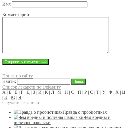
Имя
Комментарий
Поиск по сайту
Найти:
Список лекарств по алфавиту
А
|
Б
|
В
|
Г
|
Д
|
З
|
И
|
К
|
Л
|
М
|
Н
|
О
|
П
|
Р
|
С
|
Т
|
У
|
Ф
|
Х
|
Ц
|
Э
|
Ю
|
Я
Случайные записи
Правда о пробиотиках
Чем вредны и
полезны шашлыки