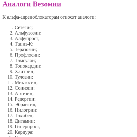
Аналоги Везомни
К альфа-адреноблокаторам относят аналоги:
Сетегис;
Альфузозин;
Алфупрост;
Таниз-К;
Теразозин;
Профлосин
;
Тамсулон;
Тонокардин;
Хайтрин;
Тулозин;
Миктосин;
Сонизин;
Артезин;
Редергин;
Эбрантил;
Нилогрин;
Тахибен;
Дитамин;
Гиперпрост;
Кардура;