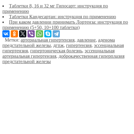
Таблетки 8, 16 и 32 мг Гипосарт: инструкция по
применению
Таблетки Кандесартан: инструкция по применению
При каком давлении принимать Лортенза: инструкция по
применению (5+50, 10+100 таблетки)
Метки:
артериальная гипертензия
,
давление
,
аденома
предстательной железы
,
дгпж
,
гипертензия
,
эссенциальная
гипертензия
,
гипертоническая болезнь
,
эссенциальная
артериальная гипертензия
,
доброкачественная гиперплазия
предстательной железы