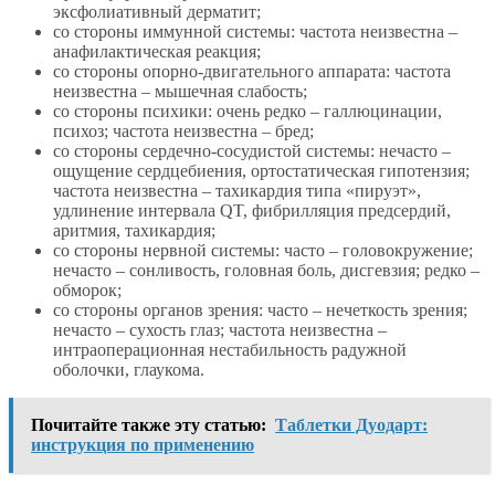
эксфолиативный дерматит;
со стороны иммунной системы: частота неизвестна –
анафилактическая реакция;
со стороны опорно-двигательного аппарата: частота
неизвестна – мышечная слабость;
со стороны психики: очень редко – галлюцинации,
психоз; частота неизвестна – бред;
со стороны сердечно-сосудистой системы: нечасто –
ощущение сердцебиения, ортостатическая гипотензия;
частота неизвестна – тахикардия типа «пируэт»,
удлинение интервала QT, фибрилляция предсердий,
аритмия, тахикардия;
со стороны нервной системы: часто – головокружение;
нечасто – сонливость, головная боль, дисгевзия; редко –
обморок;
со стороны органов зрения: часто – нечеткость зрения;
нечасто – сухость глаз; частота неизвестна –
интраоперационная нестабильность радужной
оболочки, глаукома.
Почитайте также эту статью:
Таблетки Дуодарт:
инструкция по применению