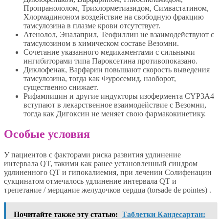
Пропранололом, Трихлорметиазидом, Симвастатином,
Хлормадиноном воздействие на свободную фракцию
тамсулозина в плазме крови отсутствует.
Атенолол, Эналаприл, Теофиллин не взаимодействуют с
тамсулозином в химическом составе Везомни.
Сочетание указанного медикаментами с сильными
ингибиторами типа Пароксетина противопоказано.
Диклофенак, Варфарин повышают скорость выведения
тамсулозина, тогда как Фуросемид, наоборот,
существенно снижает.
Рифампицин и другие индукторы изофермента CYP3A4
вступают в лекарственное взаимодействие с Везомни,
тогда как Дигоксин не меняет свою фармакокинетику.
Особые условия
У пациентов с факторами риска развития удлинение
интервала QT, такими как ранее установленный синдром
удлиненного QT и гипокалиемия, при лечении Солифенацин
сукцинатом отмечалось удлинение интервала QT и
трепетание / мерцание желудочков сердца (torsade de pointes) .
Почитайте также эту статью:
Таблетки Кандесартан: