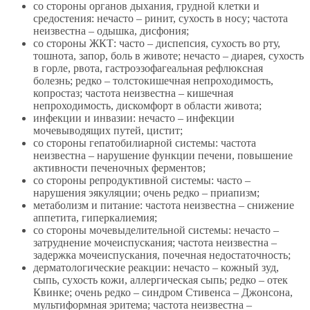
со стороны органов дыхания, грудной клетки и
средостения: нечасто – ринит, сухость в носу; частота
неизвестна – одышка, дисфония;
со стороны ЖКТ: часто – диспепсия, сухость во рту,
тошнота, запор, боль в животе; нечасто – диарея, сухость
в горле, рвота, гастроэзофагеальная рефлюксная
болезнь; редко – толстокишечная непроходимость,
копростаз; частота неизвестна – кишечная
непроходимость, дискомфорт в области живота;
инфекции и инвазии: нечасто – инфекции
мочевыводящих путей, цистит;
со стороны гепатобилиарной системы: частота
неизвестна – нарушение функции печени, повышение
активности печеночных ферментов;
со стороны репродуктивной системы: часто –
нарушения эякуляции; очень редко – приапизм;
метаболизм и питание: частота неизвестна – снижение
аппетита, гиперкалиемия;
со стороны мочевыделительной системы: нечасто –
затруднение мочеиспускания; частота неизвестна –
задержка мочеиспускания, почечная недостаточность;
дерматологические реакции: нечасто – кожный зуд,
сыпь, сухость кожи, аллергическая сыпь; редко – отек
Квинке; очень редко – синдром Стивенса – Джонсона,
мультиформная эритема; частота неизвестна –