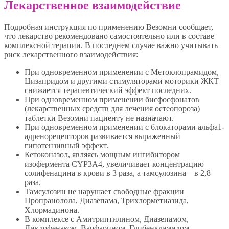
Лекарственное взаимодействие
Подробная инструкция по применению Везомни сообщает,
что лекарство рекомендовано самостоятельно или в составе
комплексной терапии. В последнем случае важно учитывать
риск лекарственного взаимодействия:
При одновременном применении с Метоклопрамидом,
Цизапридом и другими стимуляторами моторики ЖКТ
снижается терапевтический эффект последних.
При одновременном применении бисфосфонатов
(лекарственных средств для лечения остеопороза)
таблетки Везомни пациенту не назначают.
При одновременном применении с блокаторами альфа1-
адренорецепторов развивается выраженный
гипотензивный эффект.
Кетоконазол, являясь мощным ингибитором
изофермента CYP3A4, увеличивает концентрацию
солифенацина в крови в 3 раза, а тамсулозина – в 2,8
раза.
Тамсулозин не нарушает свободные фракции
Пропранолола, Диазепама, Трихлорметиазида,
Хлормадинона.
В комплексе с Амитриптилином, Диазепамом,
Диклофенаком, Варфарином, Глибенкламидом,