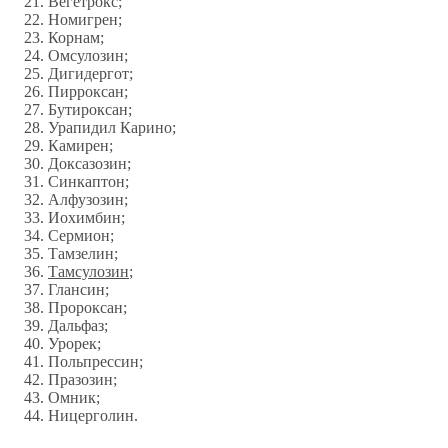
Вегетрокс;
Номигрен;
Корнам;
Омсулозин;
Дигидергот;
Пирроксан;
Бутироксан;
Урапидил Карино;
Камирен;
Доксазозин;
Синкаптон;
Алфузозин;
Иохимбин;
Сермион;
Тамзелин;
Тамсулозин
;
Глансин;
Пророксан;
Дальфаз;
Урорек;
Польпрессин;
Празозин;
Омник;
Ницерголин.