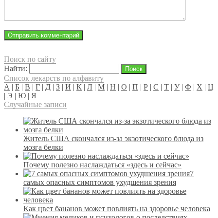
Поиск по сайту
Найти:
Список лекарств по алфавиту
А
|
Б
|
В
|
Г
|
Д
|
З
|
И
|
К
|
Л
|
М
|
Н
|
О
|
П
|
Р
|
С
|
Т
|
У
|
Ф
|
Х
|
Ц
|
Э
|
Ю
|
Я
Случайные записи
Житель США скончался из-за экзотического блюда из
мозга белки
Почему полезно наслаждаться «здесь и сейчас»
7
самых опасных симптомов ухудшения зрения
Как цвет бананов может повлиять на здоровье человека