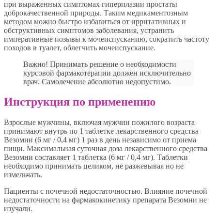
при выраженных симптомах гиперплазии простаты
доброкачественной природы. Таким медикаментозным
методом можно быстро избавиться от ирритативных и
обструктивных симптомов заболевания, устранить
императивные позывы к мочеиспусканию, сократить частоту
походов в туалет, облегчить мочеиспускание.
Важно! Принимать решение о необходимости
курсовой фармакотерапии должен исключительно
врач. Самолечение абсолютно недопустимо.
Инструкция по применению
Взрослые мужчины, включая мужчин пожилого возраста
принимают внутрь по 1 таблетке лекарственного средства
Везомни (6 мг / 0,4 мг) 1 раз в день независимо от приема
пищи. Максимальная суточная доза лекарственного средства
Везомни составляет 1 таблетка (6 мг / 0,4 мг). Таблетки
необходимо принимать целиком, не разжевывая но не
измельчать.
Пациенты с почечной недостаточностью. Влияние почечной
недостаточности на фармакокинетику препарата Везомни не
изучали.