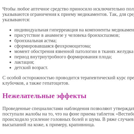
Чтобы любое аптечное средство приносило исключительно поль
указываются ограничения к приему медикаментов. Так, для ср
указываются:
индивидуальная гиперреакция на компоненты медикамен
присутствие в анамнезе у человека бронхоспазмов;
бронхиальная астма;
сформировавшаяся феохромоцитома;
момент обострения язвенной патологии в тканях желудка
период внутриутробного формирования плода;
лактация;
детский возраст.
С особой осторожностью проводится терапевтический курс пр
клубочков, а также гепатоцитов.
Нежелательные эффекты
Проведенные специалистами наблюдения позволяют утверждать
поступали жалобы на то, что на фоне приема таблеток «Вестиб
происходило усиление головных болей и шума. В ряже случаев
высыпаний на коже, к примеру, крапивница.