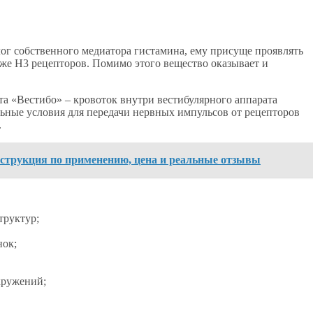
лог собственного медиатора гистамина, ему присуще проявлять
же Н3 рецепторов. Помимо этого вещество оказывает и
а «Вестибо» – кровоток внутри вестибулярного аппарата
льные условия для передачи нервных импульсов от рецепторов
.
нструкция по применению, цена и реальные отзывы
труктур;
нок;
кружений;