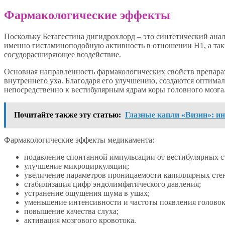
Фармакологические эффекты
Поскольку Бетагестина дигидрохлорд – это синтетический ана
именно гистаминоподобную активность в отношении Н1, а так
сосудорасширяющее воздействие.
Основная направленность фармакологических свойств препарат
внутреннего уха. Благодаря его улучшению, создаются оптима
непосредственно к вестибулярным ядрам коры головного мозга
Почитайте также эту статью:
Глазные капли «Визин»: и
Фармакологические эффекты медикамента:
подавление спонтанной импульсации от вестибулярных с
улучшение микроциркуляции;
увеличение параметров проницаемости капиллярных сте
стабилизация цифр эндолимфатического давления;
устранение ощущения шума в ушах;
уменьшение интенсивности и частоты появления голово
повышение качества слуха;
активация мозгового кровотока.