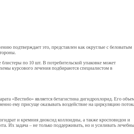
ению подтверждает это, представлен как округлые с беловатым
тороны.
 блистеры по 10 шт. В потребительской упаковке может
 схемы курсового лечения подбираются специалистом в
рата «Вестибо» является бетагистина дигидрохлорид. Его объе
Именно ему присуще оказывать воздействие на циркуляцию поток
огидрат и кремния диоксид коллоидны, а также кросповидон и
а. Их задача – не только поддерживать, но и усиливать лечебн