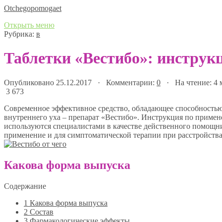
Оtchegopomogaet
Открыть меню
Рубрика:
в
Таблетки «Вестибо»: инструкц
Опубликовано 25.12.2017 · Комментарии:
0
· На чтение: 4
3 673
Современное эффективное средство, обладающее способность
внутреннего уха – препарат «Вестибо». Инструкция по примене
используются специалистами в качестве действенного помощни
применение и для симптоматической терапии при расстройства
Какова форма выпуска
Содержание
1
Какова форма выпуска
2
Состав
3
Фармакологические эффекты