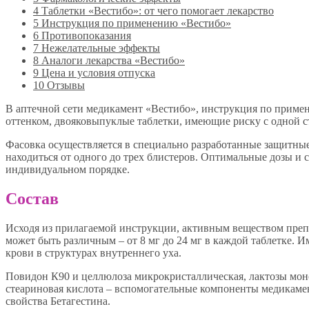
4
Таблетки «Вестибо»: от чего помогает лекарство
5
Инструкция по применению «Вестибо»
6
Противопоказания
7
Нежелательные эффекты
8
Аналоги лекарства «Вестибо»
9
Цена и условия отпуска
10
Отзывы
В аптечной сети медикамент «Вестибо», инструкция по примен
оттенком, двояковыпуклые таблетки, имеющие риску с одной с
Фасовка осуществляется в специально разработанные защитные
находиться от одного до трех блистеров. Оптимальные дозы и
индивидуальном порядке.
Состав
Исходя из прилагаемой инструкции, активным веществом препа
может быть различным – от 8 мг до 24 мг в каждой таблетке. 
крови в структурах внутреннего уха.
Повидон К90 и целлюлоза микрокристаллическая, лактозы мон
стеариновая кислота – вспомогательные компоненты медикамент
свойства Бетагестина.