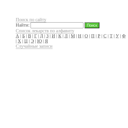
Поиск по сайту
Найти:
Список лекарств по алфавиту
А
|
Б
|
В
|
Г
|
Д
|
З
|
И
|
К
|
Л
|
М
|
Н
|
О
|
П
|
Р
|
С
|
Т
|
У
|
Ф
|
Х
|
Ц
|
Э
|
Ю
|
Я
Случайные записи