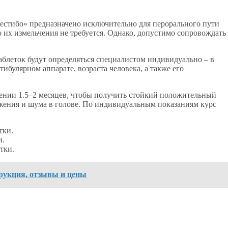
естибо» предназначено исключительно для перорального пути
 их измельчения не требуется. Однако, допустимо сопровождать
блеток будут определяться специалистом индивидуально – в
ибулярном аппарате, возраста человека, а также его
жении 1.5–2 месяцев, чтобы получить стойкий положительный
ужения и шума в голове. По индивидуальным показаниям курс
тки.
и.
тки.
рукция, отзывы и цены