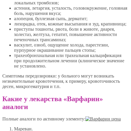
локальных тромбозов;
астения, летаргия, усталость, головокружение, головная
боль, нарушения вкуса;
алопеция, буллезная сыпь, дерматит;
лихорадка, отек, кожные высыпания и зуд, крапивница;
приступы тошноты, рвота, боли в животе, диарея,
холестаз, желтуха, гепатит, повышение активности
печеночных трансаминаз;
васкулит, озноб, ощущение холода, парестезии,
пурпурное окрашивание пальцев стопы;
трахеобронхиальная или трахеальная кальцификация
при продолжительном лечении (клиническое значение
не установлено.
Симптомы передозировки: у больного могут возникать
незначительные кровотечения, к примеру, кровоточивость
десен, микрогематурия и т.п.
Какие у лекарства «Варфарин»
аналоги
Полные аналоги по активному элементу:
Мареван.