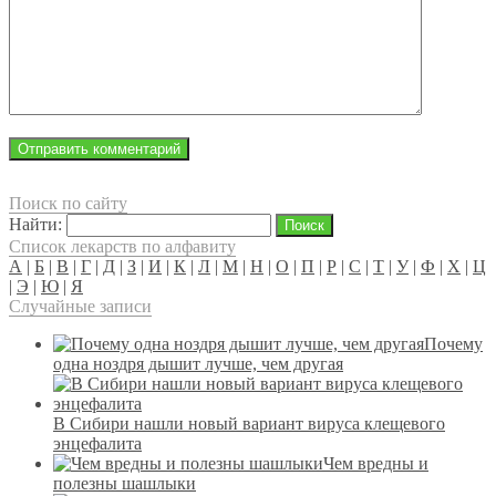
Поиск по сайту
Найти:
Список лекарств по алфавиту
А
|
Б
|
В
|
Г
|
Д
|
З
|
И
|
К
|
Л
|
М
|
Н
|
О
|
П
|
Р
|
С
|
Т
|
У
|
Ф
|
Х
|
Ц
|
Э
|
Ю
|
Я
Случайные записи
Почему
одна ноздря дышит лучше, чем другая
В Сибири нашли новый вариант вируса клещевого
энцефалита
Чем вредны и
полезны шашлыки