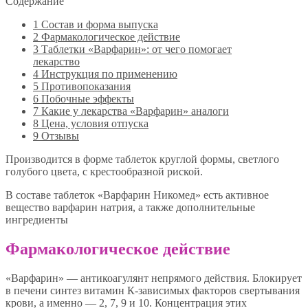
Содержание
1
Состав и форма выпуска
2
Фармакологическое действие
3
Таблетки «Варфарин»: от чего помогает
лекарство
4
Инструкция по применению
5
Противопоказания
6
Побочные эффекты
7
Какие у лекарства «Варфарин» аналоги
8
Цена, условия отпуска
9
Отзывы
Производится в форме таблеток круглой формы, светлого
голубого цвета, с крестообразной риской.
В составе таблеток «Варфарин Никомед» есть активное
вещество варфарин натрия, а также дополнительные
ингредиенты
Фармакологическое действие
«Варфарин» — антикоагулянт непрямого действия. Блокирует
в печени синтез витамин К-зависимых факторов свертывания
крови, а именно — 2, 7, 9 и 10. Концентрация этих