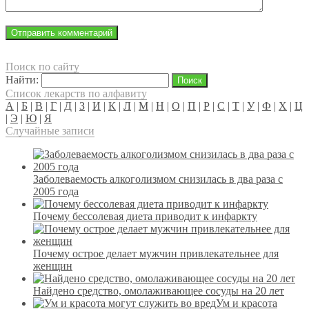
Поиск по сайту
Найти:
Список лекарств по алфавиту
А
|
Б
|
В
|
Г
|
Д
|
З
|
И
|
К
|
Л
|
М
|
Н
|
О
|
П
|
Р
|
С
|
Т
|
У
|
Ф
|
Х
|
Ц
|
Э
|
Ю
|
Я
Случайные записи
Заболеваемость алкоголизмом снизилась в два раза с
2005 года
Почему бессолевая диета приводит к инфаркту
Почему острое делает мужчин привлекательнее для
женщин
Найдено средство, омолаживающее сосуды на 20 лет
Ум и красота