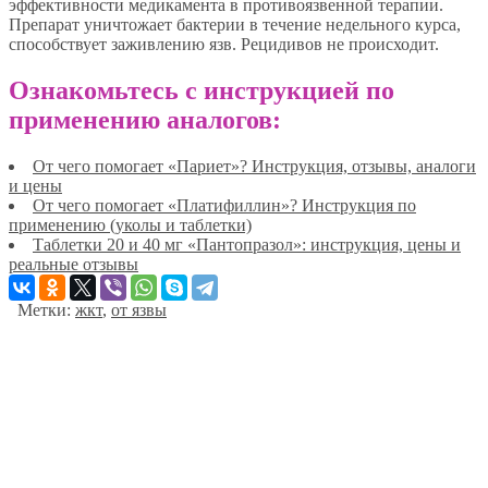
эффективности медикамента в противоязвенной терапии.
Препарат уничтожает бактерии в течение недельного курса,
способствует заживлению язв. Рецидивов не происходит.
Ознакомьтесь с инструкцией по
применению аналогов:
От чего помогает «Париет»? Инструкция, отзывы, аналоги
и цены
От чего помогает «Платифиллин»? Инструкция по
применению (уколы и таблетки)
Таблетки 20 и 40 мг «Пантопразол»: инструкция, цены и
реальные отзывы
Метки:
жкт
,
от язвы