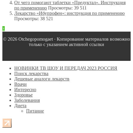
От чего помогают таблетки «Предуктал». Инструкция
по применению
Просмотры: 39 511
Лекарство «Ибупрофен»: инструкция по применению
Просмотры: 38 521
↑
© 2026 Оtchegopomogaet · Копирование материалов возможно
только с указанием активной ссылки
НОВИНКИ ТВ ШОУ И ПЕРЕДАЧ 2023 РОССИЯ
Поиск лекарства
Дешевые аналоги лекарств
Врачи
Интересно
Здоровье
Заболевания
Диета
Питание