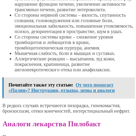
нарушение функции печени, увеличение активности
трансминаз печени, развитие энтероколита.
Со стороны нервной системы – вялость, спутанность
сознания, головокружения или головные боли,
эмоциональная лабильность, повышенная утомляемость,
психоз, дезориентация в пространстве, шум в ушах.
Со стороны системы крови – снижение уровня
тромбоцитов и лейкоцитов в крови,
тромбоцитопеническая пурпура, анемия.
Мышечная слабость, боли в мышцах и суставах.
Аллергические реакции – высыпания, зуд кожи,
покраснения, крапивница, развитие
ангионевротического отека или анафилаксии.
Почитайте также эту статью:
От чего помогает
«Палин»? Инструкция, отзывы, цены и аналоги
В редких случаях встречаются лихорадка, гинекомастия,
бронхоспазм, отеки конечностей, интерстициальный нефрит.
Аналоги лекарства Пилобакт