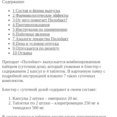
Содержание
1
Состав и форма выпуска
2
Фармакологические эффекты
3
От чего помогает Пилобакт?
4
Противопоказания
5
Инструкция по применению
6
Побочные явления
7
Аналоги лекарства Пилобакт
8
Цена и условия отпуска
9
Отпускается по рецепту.
10
Отзывы
Препарат «Пилобакт» выпускается комбинированным
набором (суточная доза), который упакован в блистер с
содержанием 2 капсул и 4 таблеток. В картонную пачку с
подробной инструкцией вложено 7 таких суточных
комплектов.
Блистер с суточной дозой содержит в своем составе:
Капсулы 2 штуки – омепразол 20 мг.
Таблетки по 2 штуки – кларитромицин 250 мг и
тинидазол 500 мг.
В состав капсул и таблеток входят также дополнительные