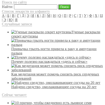
Поиск по сайту
Найти:
Список лекарств по алфавиту
А
|
Б
|
В
|
Г
|
Д
|
З
|
И
|
К
|
Л
|
М
|
Н
|
О
|
П
|
Р
|
С
|
Т
|
У
|
Ф
|
Х
|
Ц
|
Э
|
Ю
|
Я
Случайные записи
Ученые раскрыли
секрет крутизны
Привычка грызть ногти привела к раку и ампутации
пальца
Почему полезно наслаждаться «здесь и сейчас»
Как медитация может помочь снизить риск сердечных
заболеваний
Найдено средство, омолаживающее сосуды на 20 лет
Сейчас читают: