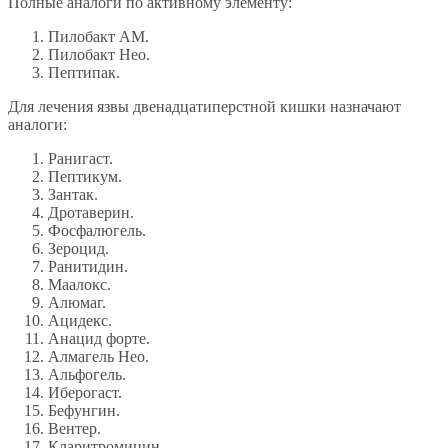
Полные аналоги по активному элементу:
Пилобакт АМ.
Пилобакт Нео.
Пептипак.
Для лечения язвы двенадцатиперстной кишки назначают
аналоги:
Ранигаст.
Пептикум.
Зантак.
Дротаверин.
Фосфалюгель.
Зероцид.
Ранитидин.
Маалокс.
Алюмаг.
Ацидекс.
Анацид форте.
Алмагель Нео.
Альфогель.
Иберогаст.
Бефунгин.
Вентер.
Кларитромицин.