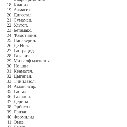
Клацид.
Алмагель.
Дигестал.
Сумамед.
Ультоп.
Бетамакс.
Фамотидин.
Папаверин.
Де Нол.
Гастрацид.
Галавит.
Милк оф магнезия.
Но шпа.
Квамател.
Цыгапан.
Тинидазол.
Амоксисар.
Гастал.
Галидор.
Деринат.
Эрбисол.
Ланзап.
Фромилид.
Омез.