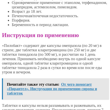
Одновременное применение с этанолом, терфенадином,
цизапридом, астемизолом, пимозидом.
Возраст до 18 лет.
Печеночная/почечная недостаточность.
Порфирия.
Беременность и период лактации.
Инструкция по применению
«Пилобакт» содержит две капсулы омепразола (по 20 мг) в
стрипе, две таблетки кларитромицина (по 250 мг) и две
таблетки тинидазола (по 500 мг), и рассчитан на 1 день
лечения. Принимать необходимо внутрь по одной капсуле
омепразола, одной таблетке кларитромицина и одной
таблетке тинидазола 2 раза в сутки во время или после еды
утром и вечером.
Почитайте также эту статью:
От чего помогает
«Пирантел». Инструкция по применению сиропа и
таблеток
Таблетки и капсулы нельзя разламывать и разжевывать, их
следует проглотить целиком. Продолжительность лечения 7