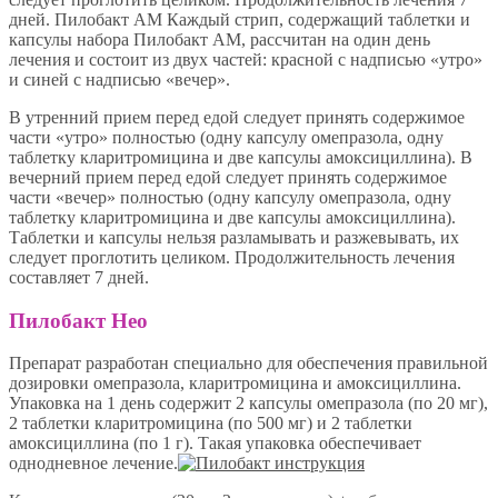
дней. Пилобакт АМ Каждый стрип, содержащий таблетки и
капсулы набора Пилобакт AM, рассчитан на один день
лечения и состоит из двух частей: красной с надписью «утро»
и синей с надписью «вечер».
В утренний прием перед едой следует принять содержимое
части «утро» полностью (одну капсулу омепразола, одну
таблетку кларитромицина и две капсулы амоксициллина). В
вечерний прием перед едой следует принять содержимое
части «вечер» полностью (одну капсулу омепразола, одну
таблетку кларитромицина и две капсулы амоксициллина).
Таблетки и капсулы нельзя разламывать и разжевывать, их
следует проглотить целиком. Продолжительность лечения
составляет 7 дней.
Пилобакт Нео
Препарат разработан специально для обеспечения правильной
дозировки омепразола, кларитромицина и амоксициллина.
Упаковка на 1 день содержит 2 капсулы омепразола (по 20 мг),
2 таблетки кларитромицина (по 500 мг) и 2 таблетки
амоксициллина (по 1 г). Такая упаковка обеспечивает
однодневное лечение.