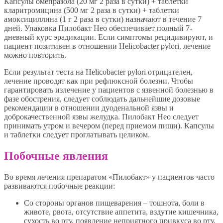
Капсулы омепразола (20 мг 2 раза в сутки) + таблетки
кларитромицина (500 мг 2 раза в сутки) + таблетки
амоксициллина (1 г 2 раза в сутки) назначают в течение 7
дней. Упаковка Пилобакт Нео обеспечивает полный 7-
дневный курс эрадикации. Если симптомы рецидивируют, и
пациент позитивен в отношении Нelicobacter pylori, лечение
можно повторить.
Если результат теста на Нelicobacter pylori отрицателен,
лечение проводят как при рефлюксной болезни. Чтобы
гарантировать излечение у пациентов с язвенной болезнью в
фазе обострения, следует соблюдать дальнейшие дозовые
рекомендации в отношении дуоденальной язвы и
доброкачественной язвы желудка. Пилобакт Нео следует
принимать утром и вечером (перед приемом пищи). Капсулы
и таблетки следует проглатывать целиком.
Побочные явления
Во время лечения препаратом «Пилобакт» у пациентов часто
развиваются побочные реакции:
Со стороны органов пищеварения – тошнота, боли в
животе, рвота, отсутствие аппетита, вздутие кишечника,
сухость во рту, появление неприятного привкуса во рту,