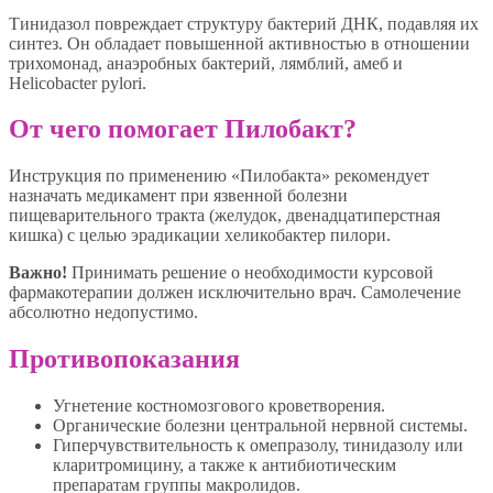
Тинидазол повреждает структуру бактерий ДНК, подавляя их
синтез. Он обладает повышенной активностью в отношении
трихомонад, анаэробных бактерий, лямблий, амеб и
Helicobacter pylori.
От чего помогает Пилобакт?
Инструкция по применению «Пилобакта» рекомендует
назначать медикамент при язвенной болезни
пищеварительного тракта (желудок, двенадцатиперстная
кишка) с целью эрадикации хеликобактер пилори.
Важно!
Принимать решение о необходимости курсовой
фармакотерапии должен исключительно врач. Самолечение
абсолютно недопустимо.
Противопоказания
Угнетение костномозгового кроветворения.
Органические болезни центральной нервной системы.
Гиперчувствительность к омепразолу, тинидазолу или
кларитромицину, а также к антибиотическим
препаратам группы макролидов.