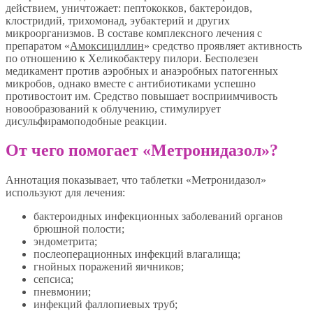
действием, уничтожает: пептококков, бактероидов,
клостридий, трихомонад, эубактерий и других
микроорганизмов. В составе комплексного лечения с
препаратом «
Амоксициллин
» средство проявляет активность
по отношению к Хеликобактеру пилори. Бесполезен
медикамент против аэробных и анаэробных патогенных
микробов, однако вместе с антибиотиками успешно
противостоит им. Средство повышает восприимчивость
новообразований к облучению, стимулирует
дисульфирамоподобные реакции.
От чего помогает «Метронидазол»?
Аннотация показывает, что таблетки «Метронидазол»
используют для лечения:
бактероидных инфекционных заболеваний органов
брюшной полости;
эндометрита;
послеоперационных инфекций влагалища;
гнойных поражений яичников;
сепсиса;
пневмонии;
инфекций фаллопиевых труб;