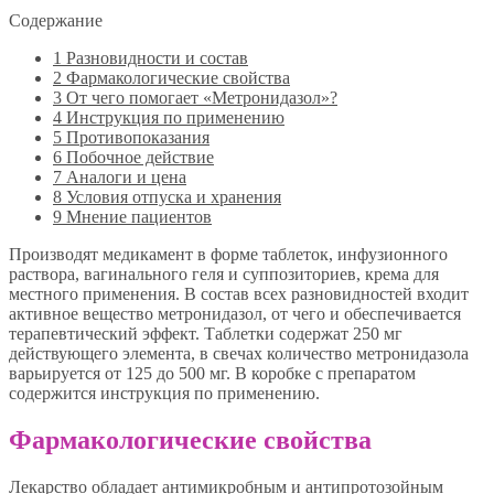
Содержание
1
Разновидности и состав
2
Фармакологические свойства
3
От чего помогает «Метронидазол»?
4
Инструкция по применению
5
Противопоказания
6
Побочное действие
7
Аналоги и цена
8
Условия отпуска и хранения
9
Мнение пациентов
Производят медикамент в форме таблеток, инфузионного
раствора, вагинального геля и суппозиториев, крема для
местного применения. В состав всех разновидностей входит
активное вещество метронидазол, от чего и обеспечивается
терапевтический эффект. Таблетки содержат 250 мг
действующего элемента, в свечах количество метронидазола
варьируется от 125 до 500 мг. В коробке с препаратом
содержится инструкция по применению.
Фармакологические свойства
Лекарство обладает антимикробным и антипротозойным