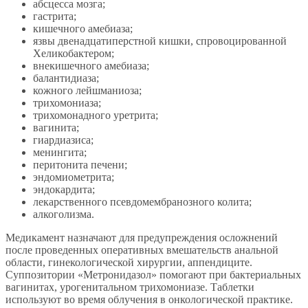
абсцесса мозга;
гастрита;
кишечного амебиаза;
язвы двенадцатиперстной кишки, спровоцированной
Хеликобактером;
внекишечного амебиаза;
балантидиаза;
кожного лейшманиоза;
трихомониаза;
трихомонадного уретрита;
вагинита;
гиардиазиса;
менингита;
перитонита печени;
эндомиометрита;
эндокардита;
лекарственного псевдомембранозного колита;
алкоголизма.
Медикамент назначают для предупреждения осложнений
после проведенных оперативных вмешательств анальной
области, гинекологической хирургии, аппендиците.
Суппозитории «Метронидазол» помогают при бактериальных
вагинитах, урогенитальном трихомониазе. Таблетки
используют во время облучения в онкологической практике.