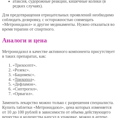
атаксия, судорожные реакции, кишечные колики (в
редких случаях).
Для предотвращения отрицательных проявлений необходимо
соблюдать дозировку, с осторожностью совмещать
«Метронидазол» и другие медикаменты. Нужно отказаться во
время терапии от спиртного.
Аналоги и цена
Метронидазол в качестве активного компонента присутствует
в таких препаратах, как:
«Трихосепт».
«Розекс».
«Бацимекс».
«
Трихопол
».
«Дефламон».
«Сиптрогил».
«Орвагил».
Заменить лекарство можно только с разрешения специалиста.
Купить таблетки «Метронидазол», цена которых изменяется
от 10 до 100 рублей в зависимости от объема действующего
вещества и количества капсул в упаковке, можно в аптеке.