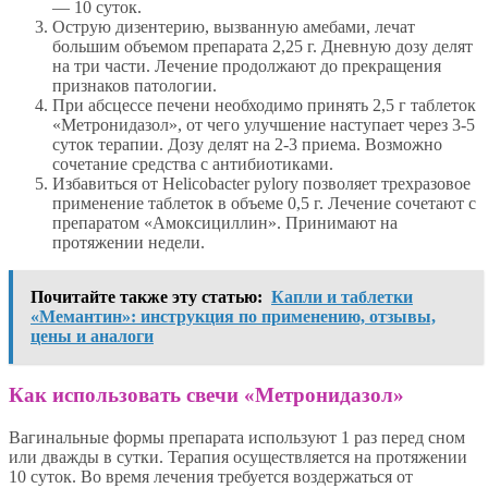
— 10 суток.
Острую дизентерию, вызванную амебами, лечат
большим объемом препарата 2,25 г. Дневную дозу делят
на три части. Лечение продолжают до прекращения
признаков патологии.
При абсцессе печени необходимо принять 2,5 г таблеток
«Метронидазол», от чего улучшение наступает через 3-5
суток терапии. Дозу делят на 2-3 приема. Возможно
сочетание средства с антибиотиками.
Избавиться от Helicobacter pylory позволяет трехразовое
применение таблеток в объеме 0,5 г. Лечение сочетают с
препаратом «Амоксициллин». Принимают на
протяжении недели.
Почитайте также эту статью:
Капли и таблетки
«Мемантин»: инструкция по применению, отзывы,
цены и аналоги
Как использовать свечи «Метронидазол»
Вагинальные формы препарата используют 1 раз перед сном
или дважды в сутки. Терапия осуществляется на протяжении
10 суток. Во время лечения требуется воздержаться от