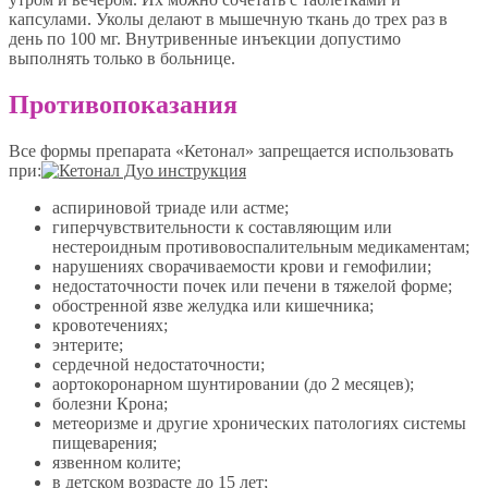
капсулами. Уколы делают в мышечную ткань до трех раз в
день по 100 мг. Внутривенные инъекции допустимо
выполнять только в больнице.
Противопоказания
Все формы препарата «Кетонал» запрещается использовать
при:
аспириновой триаде или астме;
гиперчувствительности к составляющим или
нестероидным противовоспалительным медикаментам;
нарушениях сворачиваемости крови и гемофилии;
недостаточности почек или печени в тяжелой форме;
обостренной язве желудка или кишечника;
кровотечениях;
энтерите;
сердечной недостаточности;
аортокоронарном шунтировании (до 2 месяцев);
болезни Крона;
метеоризме и другие хронических патологиях системы
пищеварения;
язвенном колите;
в детском возрасте до 15 лет;