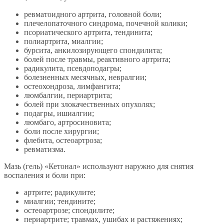
ревматоидного артрита, головной боли;
плечелопаточного синдрома, почечной колики;
псориатического артрита, тендинита;
полиартрита, миалгии;
бурсита, анкилозирующего спондилита;
болей после травмы, реактивного артрита;
радикулита, псевдоподагры;
болезненных месячных, невралгии;
остеохондроза, лимфангита;
люмбалгии, периартрита;
болей при злокачественных опухолях;
подагры, ишиалгии;
люмбаго, артросиновита;
боли после хирургии;
флебита, остеоартроза;
ревматизма.
Мазь (гель) «Кетонал» используют наружно для снятия
воспаления и боли при:
артрите; радикулите;
миалгии; тендините;
остеоартрозе; спондилите;
периартрите; травмах, ушибах и растяжениях;