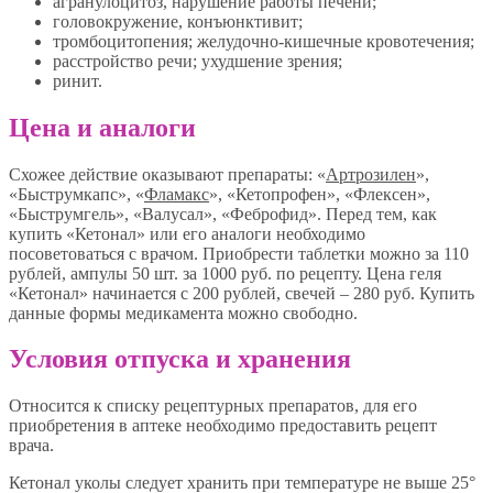
агранулоцитоз, нарушение работы печени;
головокружение, конъюнктивит;
тромбоцитопения; желудочно-кишечные кровотечения;
расстройство речи; ухудшение зрения;
ринит.
Цена и аналоги
Схожее действие оказывают препараты: «
Артрозилен
»,
«Быструмкапс», «
Фламакс
», «Кетопрофен», «Флексен»,
«Быструмгель», «Валусал», «Феброфид». Перед тем, как
купить «Кетонал» или его аналоги необходимо
посоветоваться с врачом. Приобрести таблетки можно за 110
рублей, ампулы 50 шт. за 1000 руб. по рецепту. Цена геля
«Кетонал» начинается с 200 рублей, свечей – 280 руб. Купить
данные формы медикамента можно свободно.
Условия отпуска и хранения
Относится к списку рецептурных препаратов, для его
приобретения в аптеке необходимо предоставить рецепт
врача.
Кетонал уколы следует хранить при температуре не выше 25°