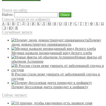
Поиск по сайту
Найти:
Список лекарств по алфавиту
А
|
Б
|
В
|
Г
|
Д
|
З
|
И
|
К
|
Л
|
М
|
Н
|
О
|
П
|
Р
|
С
|
Т
|
У
|
Ф
|
Х
|
Ц
|
Э
|
Ю
|
Я
Случайные записи
Почему
люди демонстрируют привязанность
Медики назвали неожиданный вред белого хлеба
Новые факты об
обычном Аспирине
В России стали реже умирать от заболеваний сердца и
сосудов
Почему бессолевая диета приводит к инфаркту
Сейчас читают: