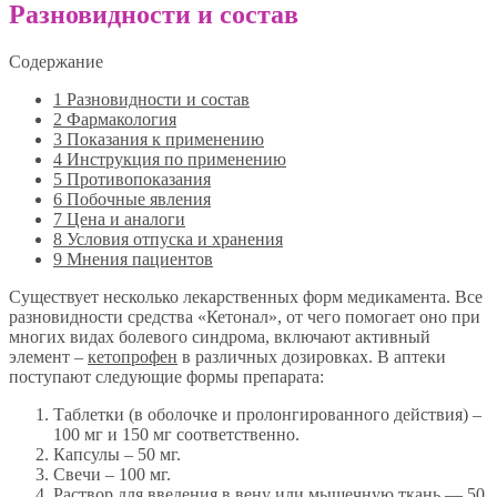
Разновидности и состав
Содержание
1
Разновидности и состав
2
Фармакология
3
Показания к применению
4
Инструкция по применению
5
Противопоказания
6
Побочные явления
7
Цена и аналоги
8
Условия отпуска и хранения
9
Мнения пациентов
Существует несколько лекарственных форм медикамента. Все
разновидности средства «Кетонал», от чего помогает оно при
многих видах болевого синдрома, включают активный
элемент –
кетопрофен
в различных дозировках. В аптеки
поступают следующие формы препарата:
Таблетки (в оболочке и пролонгированного действия) –
100 мг и 150 мг соответственно.
Капсулы – 50 мг.
Свечи – 100 мг.
Раствор для введения в вену или мышечную ткань — 50