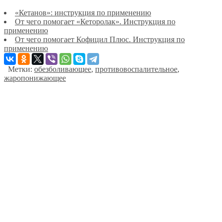
«Кетанов»: инструкция по применению
От чего помогает «Кеторолак». Инструкция по
применению
От чего помогает Кофицил Плюс. Инструкция по
применению
Метки:
обезболивающее
,
противовоспалительное
,
жаропонижающее