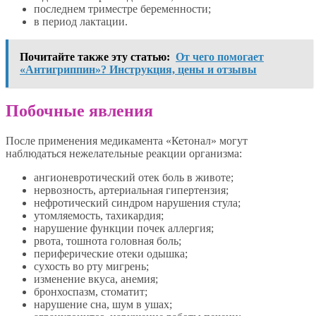
последнем триместре беременности;
в период лактации.
Почитайте также эту статью:
От чего помогает
«Антигриппин»? Инструкция, цены и отзывы
Побочные явления
После применения медикамента «Кетонал» могут
наблюдаться нежелательные реакции организма:
ангионевротический отек боль в животе;
нервозность, артериальная гипертензия;
нефротический синдром нарушения стула;
утомляемость, тахикардия;
нарушение функции почек аллергия;
рвота, тошнота головная боль;
периферические отеки одышка;
сухость во рту мигрень;
изменение вкуса, анемия;
бронхоспазм, стоматит;
нарушение сна, шум в ушах;