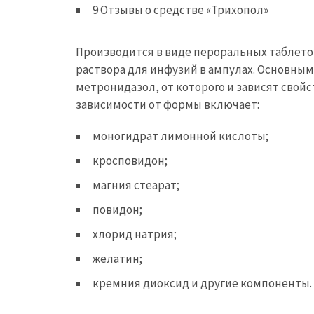
9
Отзывы о средстве «Трихопол»
Производится в виде пероральных таблеток
раствора для инфузий в ампулах. Основн
метронидазол, от которого и зависят свой
зависимости от формы включает:
моногидрат лимонной кислоты;
кросповидон;
магния стеарат;
повидон;
хлорид натрия;
желатин;
кремния диоксид и другие компоненты.