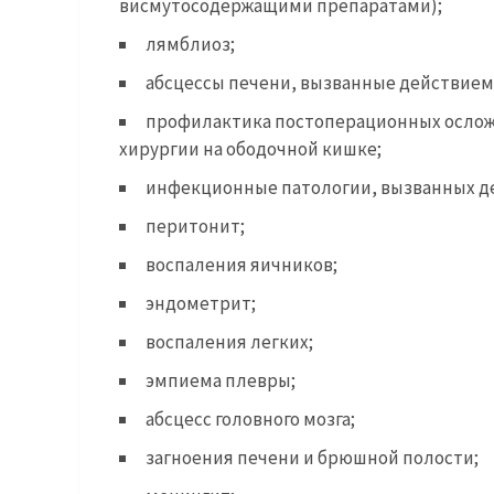
висмутосодержащими препаратами);
лямблиоз;
абсцессы печени, вызванные действием
профилактика постоперационных осложн
хирургии на ободочной кишке;
инфекционные патологии, вызванных д
перитонит;
воспаления яичников;
эндометрит;
воспаления легких;
эмпиема плевры;
абсцесс головного мозга;
загноения печени и брюшной полости;