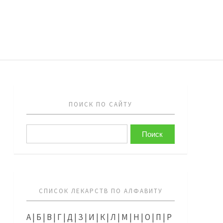
ПОИСК ПО САЙТУ
СПИСОК ЛЕКАРСТВ ПО АЛФАВИТУ
А
|
Б
|
В
|
Г
|
Д
|
З
|
И
|
К
|
Л
|
М
|
Н
|
О
|
П
|
Р