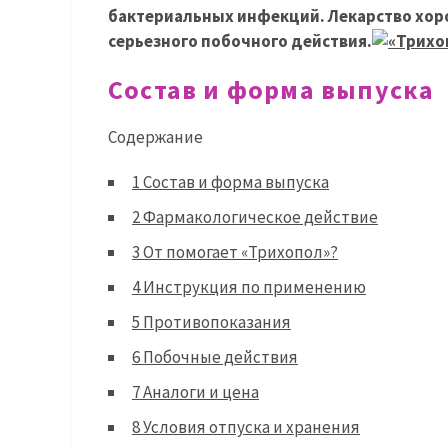
бактериальных инфекций. Лекарство хор
серьезного побочного действия.
Состав и форма выпуска
Содержание
1
Состав и форма выпуска
2
Фармакологическое действие
3
От помогает «Трихопол»?
4
Инструкция по применению
5
Противопоказания
6
Побочные действия
7
Аналоги и цена
8
Условия отпуска и хранения