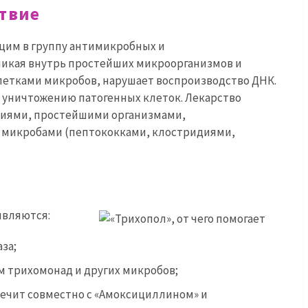
твие
щим в группу антимикробных и
икая внутрь простейших микроорганизмов и
клетками микробов, нарушает воспроизводство ДНК.
 уничтожению патогенных клеток. Лекарство
риями, простейшими организмами,
микробами (пептококками, клостридиями,
являются:
за;
 трихомонад и других микробов;
лечит совместно с «Амоксициллином» и