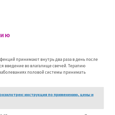
нию
фекций принимают внутрь два раза в день после
тся введение во влагалище свечей. Терапию
 заболеваниях половой системы принимать
онзилотрен: инструкция по применению, цены и