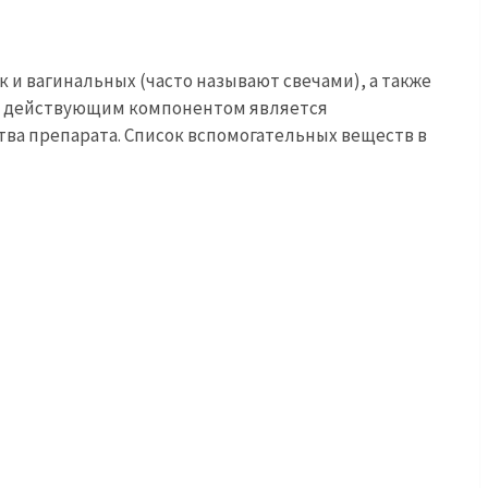
 и вагинальных (часто называют свечами), а также
ым действующим компонентом является
ства препарата. Список вспомогательных веществ в