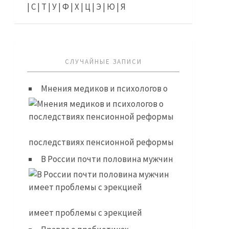
|
С
|
Т
|
У
|
Ф
|
Х
|
Ц
|
Э
|
Ю
|
Я
СЛУЧАЙНЫЕ ЗАПИСИ
Мнения медиков и психологов о
последствиях пенсионной реформы
В России почти половина мужчин
имеет проблемы с эрекцией