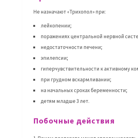
Не назначают «Трихопол» при:
лейкопении;
поражениях центральной нервной сист
недостаточности печени;
эпилепсии;
гиперчувствительности к активному ко
при грудном вскармливании;
на начальных сроках беременности;
детям младше 3 лет.
Побочные действия