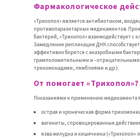
Фармакологическое дейс
«Трихопол» является антибиотиком, входя
противопаразитарных медикаментов. Прон
бактерий, «Трихопол» взаимодействует с 
Замедление репликации ДНК способствует
эффективно борется с анаэробными бакте
грамположительными и –отрицательными 
трихомонадами, лямблиями и др.).
От помогает «Трихопол»?
Показаниями к применению медикамента 
острая и хроническая форма трихомониа
вагиниты, спровоцированные действием
язва желудка и кишечника («Трихопол» 