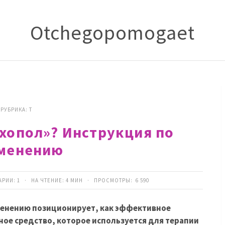
Оtchegopomogaet
РУБРИКА:
Т
ихопол»? Инструкция по
менению
АРИИ:
1
· НА ЧТЕНИЕ: 4 МИН · ПРОСМОТРЫ:
6 590
менению позиционирует, как эффективное
ое средство, которое используется для терапии