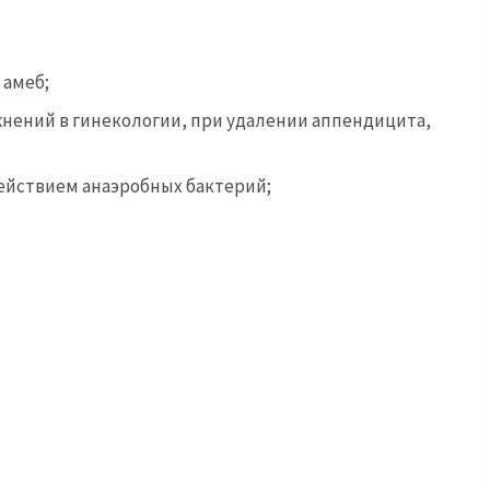
 амеб;
ений в гинекологии, при удалении аппендицита,
ействием анаэробных бактерий;