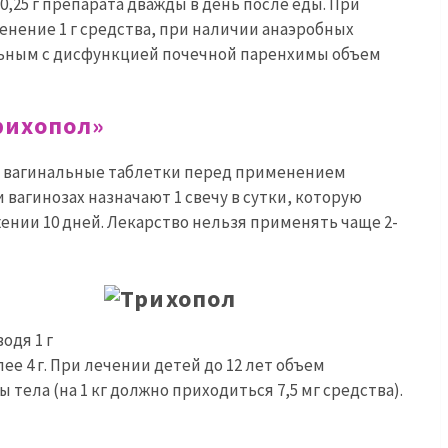
,25 г препарата дважды в день после еды. При
нение 1 г средства, при наличии анаэробных
ольным с дисфункцией почечной паренхимы объем
рихопол»
 вагинальные таблетки перед применением
 вагинозах назначают 1 свечу в сутки, которую
ении 10 дней. Лекарство нельзя применять чаще 2-
одя 1 г
ее 4 г. При лечении детей до 12 лет объем
тела (на 1 кг должно приходиться 7,5 мг средства).