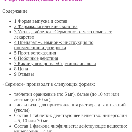
Содержание
1
Форма выпуска и состав
2
Фармакологические свойства
3
Уколы, таблетки «Сермион»: от чего помогает
лекарство
4
Препарат «Сермион»: инструкция по
применению и дозировка
5
Противопоказания
6
Побочные действия
7
Какие у лекарства «Сермион» аналоги
8
Цена
9
Отзывы
«Сермион» производят в следующих формах:
таблетки оранжевые (по 5 мг), белые (по 10 мг) или
желтые (по 30 мг);
лиофилизат для приготовления раствора для инъекций
(уколы).
Состав 1 таблетки: действующее вещество: ницерголин
– 5, 10 или 30 мг.
Состав 1 флакона лиофилизата: действующее вещество:
ницерголин – 4 мг.