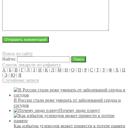
Поиск по сайту
Найти:
Список лекарств по алфавиту
А
|
Б
|
В
|
Г
|
Д
|
З
|
И
|
К
|
Л
|
М
|
Н
|
О
|
П
|
Р
|
С
|
Т
|
У
|
Ф
|
Х
|
Ц
|
Э
|
Ю
|
Я
Случайные записи
В России стали реже умирать от заболеваний сердца и
сосудов
Почему люди плачут
Как избыток углеводов может привести к потере памяти