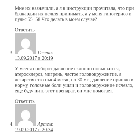
Мне их назначили, а я в инструкции прочитала, что при
бракардии их нельзя принимать, а у меня гипотериоз и
пульс 55- 58.Что делать в моем случае?
Ответить
Гелена
:
13.09.2017 в 20:19
У мсеня наоборот давление склонно повышаться,
атеросклероз, мигрень, частое головокруженгие. а
лекарство это пью4 месяц по 30 мг , давление пришло в
норму, головные боли ушли и головокружение исчезло,
еще буду пить этот препарат, он мне помогает.
Ответить
Артем
:
19.09.2017 в 20:34