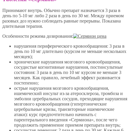
Принимают внутрь. Обычно препарат назначается 3 раза в
день по 5-10 мг либо 2 раза в день по 30 мг. Между приемом
разовых доз нужно соблюдать равные перерывы. Показана
длительная терапия.
Особенности режима дозирования:
нарушения периферического кровообращения: 3 раза в
день по 10 мг длительно (курсом не меньше нескольких
месяцев);
хронические нарушения мозгового кровообращения,
сосудистые когнитивные нарушения, постинсультные
состояния: 3 раза в день по 10 мг курсом не меньше 3
месяцев. Как правило, лечебный эффект развивается
постепенно;
острые нарушения мозгового кровообращения,
ишемический инсульт из-за атеросклероза, тромбоза и
эмболии церебральных сосудов, преходящие нарушения
мозгового кровообращения (гипертонические
церебральные кризы, транзиторные ишемические
атаки): курс предпочтительно начинать с
парентерального введения «Сермиона», после чего
продолжить применение приемом препарата внутрь;
сосудистая деменция: 2 раза в день по 30 мг. Каждые 6