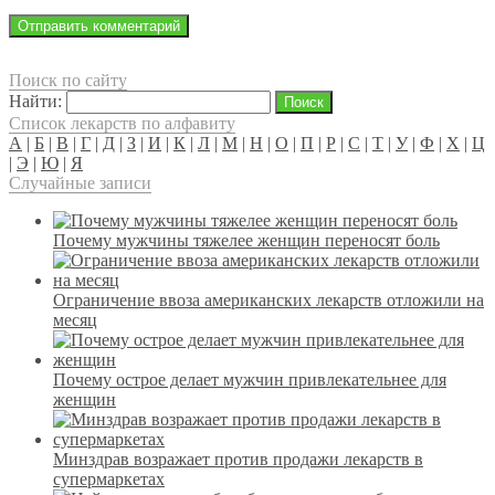
Поиск по сайту
Найти:
Список лекарств по алфавиту
А
|
Б
|
В
|
Г
|
Д
|
З
|
И
|
К
|
Л
|
М
|
Н
|
О
|
П
|
Р
|
С
|
Т
|
У
|
Ф
|
Х
|
Ц
|
Э
|
Ю
|
Я
Случайные записи
Почему мужчины тяжелее женщин переносят боль
Ограничение ввоза американских лекарств отложили на
месяц
Почему острое делает мужчин привлекательнее для
женщин
Минздрав возражает против продажи лекарств в
супермаркетах