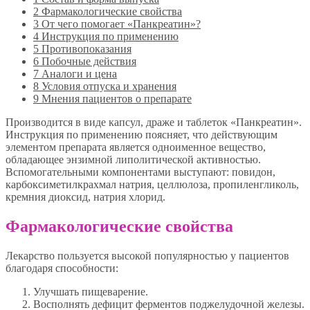
2
Фармакологические свойства
3
От чего помогает «Панкреатин»?
4
Инструкция по применению
5
Противопоказания
6
Побочные действия
7
Аналоги и цена
8
Условия отпуска и хранения
9
Мнения пациентов о препарате
Производится в виде капсул, драже и таблеток «Панкреатин».
Инструкция по применению поясняет, что действующим
элементом препарата является одноименное вещество,
обладающее энзимной липолитической активностью.
Вспомогательными компонентами выступают: повидон,
карбоксиметилкрахмал натрия, целлюлоза, пропиленгликоль,
кремния диоксид, натрия хлорид.
Фармакологические свойства
Лекарство пользуется высокой популярностью у пациентов
благодаря способности:
Улучшать пищеварение.
Восполнять дефицит ферментов поджелудочной железы.