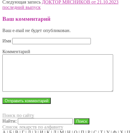
Следующая запись
ДОКТОР МЯСНИКОВ от 21.10.2023
последний выпуск
Ваш комментарий
Ваш e-mail не будет опубликован.
Имя
Комментарий
Поиск по сайту
Найти:
Список лекарств по алфавиту
А
|
Б
|
В
|
Г
|
Д
|
З
|
И
|
К
|
Л
|
М
|
Н
|
О
|
П
|
Р
|
С
|
Т
|
У
|
Ф
|
Х
|
Ц