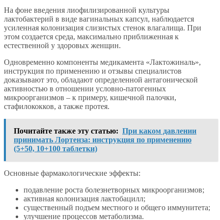
На фоне введения лиофилизированной культуры
лактобактерий в виде вагинальных капсул, наблюдается
усиленная колонизация слизистых стенок влагалища. При
этом создается среда, максимально приближенная к
естественной у здоровых женщин.
Одновременно компоненты медикамента «Лактожиналь»,
инструкция по применению и отзывы специалистов
доказывают это, обладают определенной антагонической
активностью в отношении условно-патогенных
микроорганизмов – к примеру, кишечной палочки,
стафилококков, а также протея.
Почитайте также эту статью:
При каком давлении
принимать Лортенза: инструкция по применению
(5+50, 10+100 таблетки)
Основные фармакологические эффекты:
подавление роста болезнетворных микроорганизмов;
активная колонизация лактобацилл;
существенный подъем местного и общего иммунитета;
улучшение процессов метаболизма.