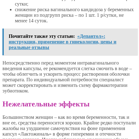
сутки;
снижение риска вагинального кандидоза у беременных
женщин из подгрупп риска – по 1 шт. 1 р/сутки, не
менее 14 суток.
Почитайте также эту статью:
«Депантол»:
инструкция, применение в гинекологии, цены и
реальные отзывы
Непосредственно перед моментом интравагинального
введения капсулы, ее рекомендуется слегка смочить в воде –
чтобы облегчить и ускорить процесс растворения оболочки
препарата. По индивидуальной потребности специалист
может скорректировать и изменить схему фармакотерапии
эубиотиком.
Нежелательные эффекты
Большинством женщин – как во время беременности, так и
вне ее, средства переносится хорошо. Крайне редко поступали
жалобы на ухудшение самочувствия на фоне применения
капсул «Лактожиналь» в форме гиперемии и отечности