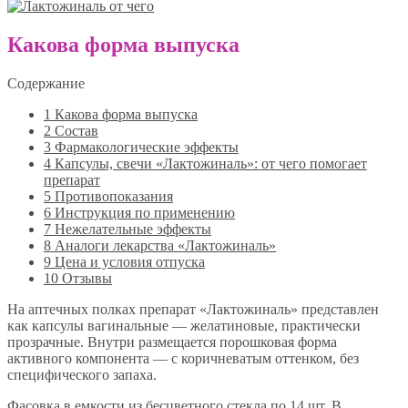
Какова форма выпуска
Содержание
1
Какова форма выпуска
2
Состав
3
Фармакологические эффекты
4
Капсулы, свечи «Лактожиналь»: от чего помогает
препарат
5
Противопоказания
6
Инструкция по применению
7
Нежелательные эффекты
8
Аналоги лекарства «Лактожиналь»
9
Цена и условия отпуска
10
Отзывы
На аптечных полках препарат «Лактожиналь» представлен
как капсулы вагинальные — желатиновые, практически
прозрачные. Внутри размещается порошковая форма
активного компонента — с коричневатым оттенком, без
специфического запаха.
Фасовка в емкости из бесцветного стекла по 14 шт. В