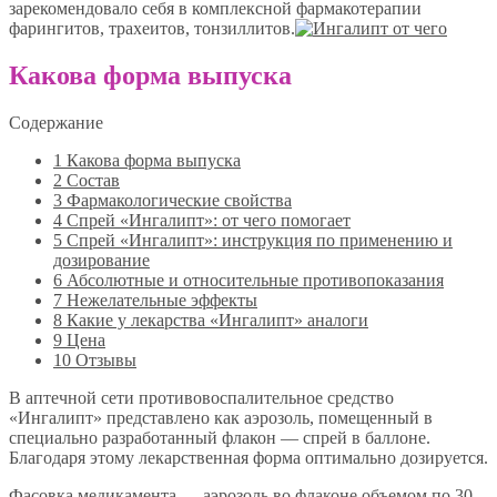
зарекомендовало себя в комплексной фармакотерапии
фарингитов, трахеитов, тонзиллитов.
Какова форма выпуска
Содержание
1
Какова форма выпуска
2
Состав
3
Фармакологические свойства
4
Спрей «Ингалипт»: от чего помогает
5
Спрей «Ингалипт»: инструкция по применению и
дозирование
6
Абсолютные и относительные противопоказания
7
Нежелательные эффекты
8
Какие у лекарства «Ингалипт» аналоги
9
Цена
10
Отзывы
В аптечной сети противовоспалительное средство
«Ингалипт» представлено как аэрозоль, помещенный в
специально разработанный флакон — спрей в баллоне.
Благодаря этому лекарственная форма оптимально дозируется.
Фасовка медикамента — аэрозоль во флаконе объемом по 30