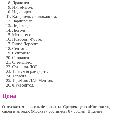
Драполен.
Ингафитол.
Йодопирон.
Катеджель с лидокаином.
Ларипронт.
Лидохлор.
Люголь.
Метрогекс.
Новосепт Форте.
Ринза Лорсепт.
Септогал.
Септолете.
Стопангин.
Стрепсилс.
Суприма-ЛОР.
Тантум верде форте.
Терасил.
ТераФлю ЛАР Ментол.
Фукасептол.
Цена
Отпускается аэрозоль без рецепта. Средняя цена «Ингалипт»,
спрей в аптеках (Москва), составляет 87 рублей. В Киеве