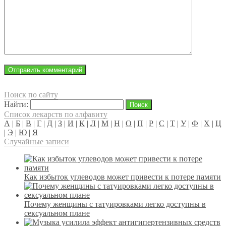
Поиск по сайту
Найти:
Список лекарств по алфавиту
А
|
Б
|
В
|
Г
|
Д
|
З
|
И
|
К
|
Л
|
М
|
Н
|
О
|
П
|
Р
|
С
|
Т
|
У
|
Ф
|
Х
|
Ц
|
Э
|
Ю
|
Я
Случайные записи
Как избыток углеводов может привести к потере памяти
Почему женщины с татуировками легко доступны в
сексуальном плане