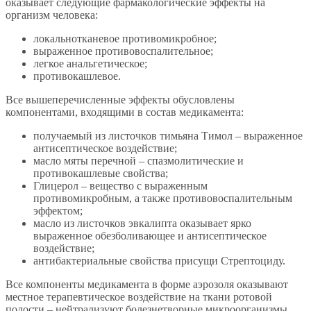
оказывает следующие фармакологические эффекты на
организм человека:
локальнотканевое противомикробное;
выраженное противовоспалительное;
легкое анальгетическое;
противокашлевое.
Все вышеперечисленные эффекты обусловлены
компонентами, входящими в состав медикамента:
получаемый из листочков тимьяна Тимол – выраженное
антисептическое воздействие;
масло мяты перечной – спазмолитические и
противокашлевые свойства;
Глицерол – вещество с выраженным
противомикробным, а также противовоспалительным
эффектом;
масло из листочков эвкалипта оказывает ярко
выраженное обезболивающее и антисептическое
воздействие;
антибактериальные свойства присущи Стрептоциду.
Все компоненты медикамента в форме аэрозоля оказывают
местное терапевтическое воздействие на ткани ротовой
полости – нейтрализуют болезнетворные микроорганизмы,