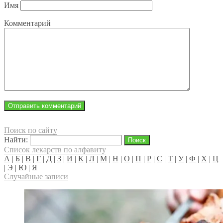
Имя
Комментарий
Поиск по сайту
Найти:
Список лекарств по алфавиту
А
|
Б
|
В
|
Г
|
Д
|
З
|
И
|
К
|
Л
|
М
|
Н
|
О
|
П
|
Р
|
С
|
Т
|
У
|
Ф
|
Х
|
Ц
|
Э
|
Ю
|
Я
Случайные записи