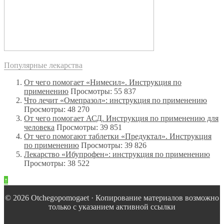
Популярные лекарства
От чего помогает «Нимесил». Инструкция по
применению
Просмотры: 55 837
Что лечит «Омепразол»: инструкция по применению
Просмотры: 48 270
От чего помогает АСД. Инструкция по применению для
человека
Просмотры: 39 851
От чего помогают таблетки «Предуктал». Инструкция
по применению
Просмотры: 39 826
Лекарство «Ибупрофен»: инструкция по применению
Просмотры: 38 522
↑
© 2026 Оtchegopomogaet · Копирование материалов возможно
только с указанием активной ссылки