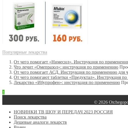
Популярные лекарства
От чего помогает «Нимесил». Инструкция по применен
Что лечит «Омепразол»: инструкция по применению
Про
От чего помогает АСД. Инструкция по применению для 
От чего помогают таблетки «Предуктал». Инструкция п
Лекарство «Ибупрофен»: инструкция по применению
Про
↑
© 2026 Оtchegop
НОВИНКИ ТВ ШОУ И ПЕРЕДАЧ 2023 РОССИЯ
Поиск лекарства
Дешевые аналоги лекарств
Врачи