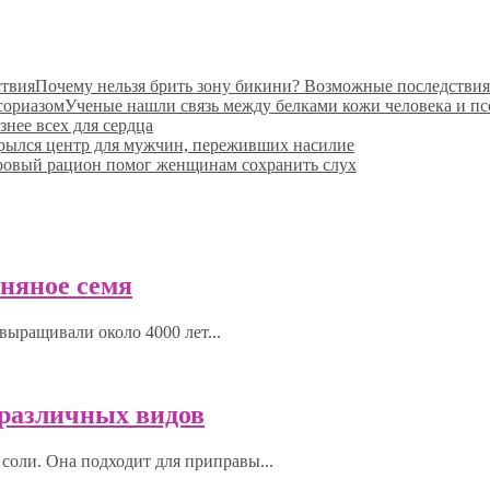
Почему нельзя брить зону бикини? Возможные последствия
Ученые нашли связь между белками кожи человека и п
знее всех для сердца
рылся центр для мужчин, переживших насилие
ровый рацион помог женщинам сохранить слух
ьняное семя
выращивали около 4000 лет...
0 различных видов
соли. Она подходит для приправы...