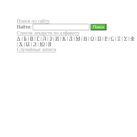
Поиск по сайту
Найти:
Список лекарств по алфавиту
А
|
Б
|
В
|
Г
|
Д
|
З
|
И
|
К
|
Л
|
М
|
Н
|
О
|
П
|
Р
|
С
|
Т
|
У
|
Ф
|
Х
|
Ц
|
Э
|
Ю
|
Я
Случайные записи