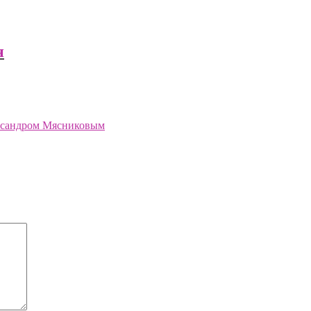
н
сандром Мясниковым