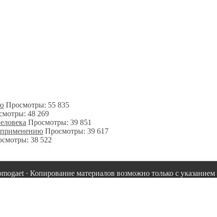
ию
Просмотры: 55 835
смотры: 48 269
человека
Просмотры: 39 851
о применению
Просмотры: 39 617
смотры: 38 522
omogaet · Копирование материалов возможно только с указанием