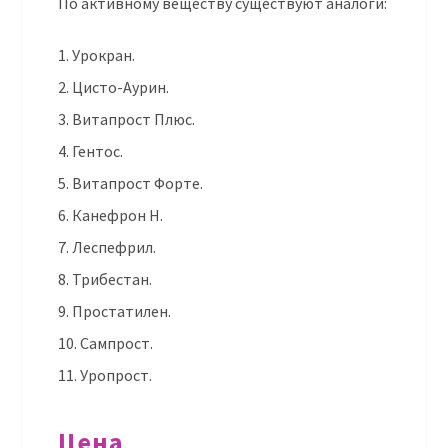
По активному веществу существуют аналоги:
Урокран.
Цисто-Аурин.
Витапрост Плюс.
Гентос.
Витапрост Форте.
Канефрон Н.
Леспефрил.
Трибестан.
Простатилен.
Сампрост.
Уропрост.
Цена