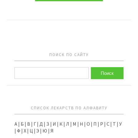
ПОИСК ПО САЙТУ
СПИСОК ЛЕКАРСТВ ПО АЛФАВИТУ
А
|
Б
|
В
|
Г
|
Д
|
З
|
И
|
К
|
Л
|
М
|
Н
|
О
|
П
|
Р
|
С
|
Т
|
У
|
Ф
|
Х
|
Ц
|
Э
|
Ю
|
Я