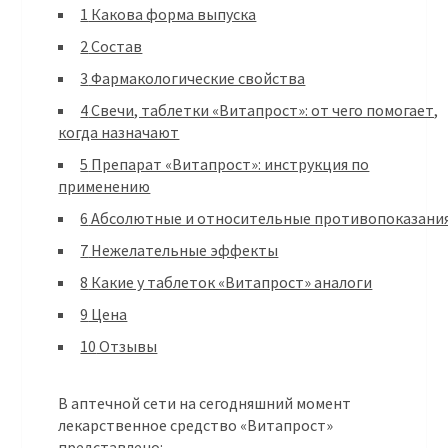
1
Какова форма выпуска
2
Состав
3
Фармакологические свойства
4
Свечи, таблетки «Витапрост»: от чего помогает,
когда назначают
5
Препарат «Витапрост»: инструкция по
применению
6
Абсолютные и относительные противопоказани
7
Нежелательные эффекты
8
Какие у таблеток «Витапрост» аналоги
9
Цена
10
Отзывы
В аптечной сети на сегодняшний момент
лекарственное средство «Витапрост»
представлено: