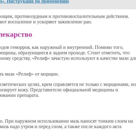
ин». Инструкция по применению
ающим, противозудным и противовоспалительным действием.
ют воспаление и ускоряют заживление ран.
 лекарство
идов геморроя, как наружный и внутренний. Помимо того,
рещины, образующиеся в заднем проходе. Стоит отметить, что
ому средству, «Релиф» зачастую используют в качестве мази дл
ть мази «Релиф» от морщин.
метических целях, крем справляется не только с морщинами, но
онизирует кожу. Представители официальной медицины и
зовании препарата.
о. При наружном использовании мазь наносят тонким слоем на
 мазь надо утром и перед сном, а также после каждого акта