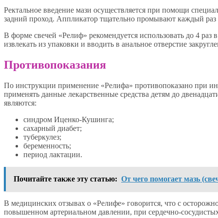
Ректальное введение мази осуществляется при помощи специал
задний проход. Аппликатор тщательно промывают каждый раз
В форме свечей «Релиф» рекомендуется использовать до 4 раз в
извлекать из упаковки и вводить в анальное отверстие закруг
Противопоказания
По инструкции применение «Релифа» противопоказано при ин
применять данные лекарственные средства детям до двенадца
являются:
синдром Иценко-Кушинга;
сахарный диабет;
туберкулез;
беременность;
период лактации.
Почитайте также эту статью:
От чего помогает мазь (св
В медицинских отзывах о «Релифе» говорится, что с осторожно
повышенном артериальном давлении, при сердечно-сосудисты