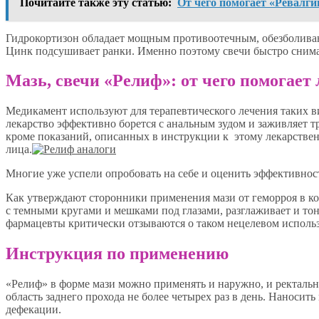
Почитайте также эту статью:
От чего помогает «Ревалг
Гидрокортизон обладает мощным противоотечным, обезболив
Цинк подсушивает ранки. Именно поэтому свечи быстро снима
Мазь, свечи «Релиф»: от чего помогает
Медикамент используют для терапевтического лечения таких в
лекарство эффективно борется с анальным зудом и заживляет т
кроме показаний, описанных в инструкции к этому лекарственн
лица.
Многие уже успели опробовать на себе и оценить эффективнос
Как утверждают сторонники применения мази от геморроя в кос
с темными кругами и мешками под глазами, разглаживает и т
фармацевты критически отзываются о таком нецелевом исполь
Инструкция по применению
«Релиф» в форме мази можно применять и наружно, и ректальн
область заднего прохода не более четырех раз в день. Наносить
дефекации.