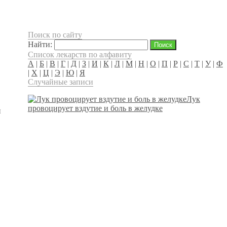
Поиск по сайту
Найти:
Список лекарств по алфавиту
А
|
Б
|
В
|
Г
|
Д
|
З
|
И
|
К
|
Л
|
М
|
Н
|
О
|
П
|
Р
|
С
|
Т
|
У
|
Ф
|
Х
|
Ц
|
Э
|
Ю
|
Я
Случайные записи
Лук
провоцирует вздутие и боль в желудке
и