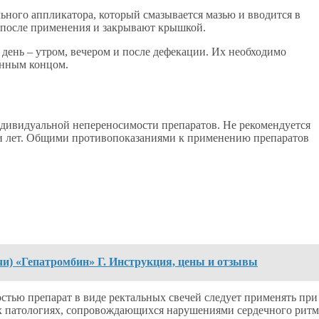
ьного аппликатора, который смазывается мазью и вводится в
 после применения и закрывают крышкой.
 день – утром, вечером и после дефекации. Их необходимо
ленным концом.
дивидуальной непереносимости препаратов. Не рекомендуется
ти лет. Общими противопоказаниями к применению препаратов
ечи) «Гепатромбин» Г. Инструкция, цены и отзывы
стью препарат в виде ректальных свечей следует применять при
х патологиях, сопровождающихся нарушениями сердечного ритм