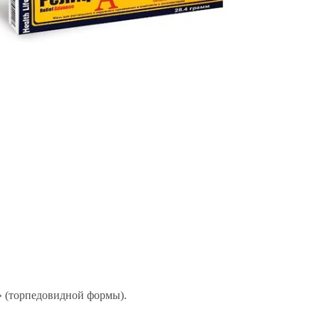
.
» (торпедовидной формы).