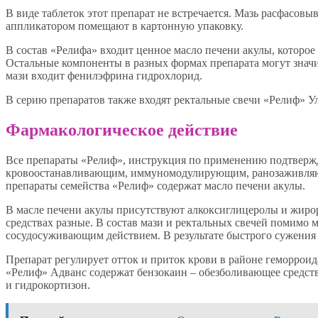
В виде таблеток этот препарат не встречается. Мазь расфасовы
аппликатором помещают в картонную упаковку.
В состав «Релифа» входит ценное масло печени акулы, котор
Остальные компоненты в разных формах препарата могут значите
мази входит фенилэфрина гидрохлорид.
В серию препаратов также входят ректальные свечи «Релиф» У
Фармакологическое действие
Все препараты «Релиф», инструкция по применению подтверж
кровоостанавливающим, иммуномодулирующим, ранозаживляющ
препараты семейства «Релиф» содержат масло печени акулы.
В масле печени акулы присутствуют алкоксиглицеролы и жир
средствах разные. В состав мази и ректальных свечей помимо
сосудосуживающим действием. В результате быстрого сужения 
Препарат регулирует отток и приток крови в районе геморроид
«Релиф» Адванс содержат бензокаин – обезболивающее средств
и гидрокортизон.