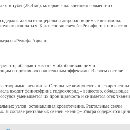
вают в тубы (28,4 мг), которые в дальнейшем совместно с
ое содержит алкоксиглицеролы и жирорастворимые витамины.
льно отличаться. Как в состав свечей «Релиф», так и в состав
льтра и «Релиф» Адванс.
дает это, обладают местным обезболивающим и
им и противовоспалительным эффектами. В своем составе
орастворимые витамины. Остальные компоненты в лекарственны
 масла входит фенилэфрина гидрохлорид – вещество, обладающее
сосудов уменьшается их проницаемость и снимается отек тканей
альных узлов, останавливая кровотечение. Ректальные свечи
о. В составе ректальных свечей «Релиф» Ультра содержится цин