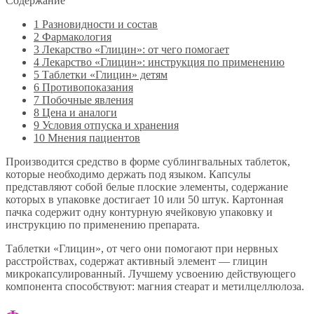
Содержание
1
Разновидности и состав
2
Фармакология
3
Лекарство «Глицин»: от чего помогает
4
Лекарство «Глицин»: инструкция по применению
5
Таблетки «Глицин» детям
6
Противопоказания
7
Побочные явления
8
Цена и аналоги
9
Условия отпуска и хранения
10
Мнения пациентов
Производится средство в форме сублингвальных таблеток,
которые необходимо держать под языком. Капсулы
представляют собой белые плоские элементы, содержание
которых в упаковке достигает 10 или 50 штук. Картонная
пачка содержит одну контурную ячейковую упаковку и
инструкцию по применению препарата.
Таблетки «Глицин», от чего они помогают при нервных
расстройствах, содержат активный элемент — глицин
микрокапсулированный. Лучшему усвоению действующего
компонента способствуют: магния стеарат и метилцеллюлоза.