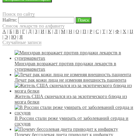
Поиск по сайту
Найти:
Список лекарств по алфавиту
А
|
Б
|
В
|
Г
|
Д
|
З
|
И
|
К
|
Л
|
М
|
Н
|
О
|
П
|
Р
|
С
|
Т
|
У
|
Ф
|
Х
|
Ц
|
Э
|
Ю
|
Я
Случайные записи
Минздрав возражает против продажи лекарств в
супермаркетах
Лечат рак кожи лица не изменяя внешность пациента
Житель США скончался из-за экзотического блюда из
мозга белки
В России стали реже умирать от заболеваний сердца и
сосудов
Почему бессолевая диета приводит к инфаркту