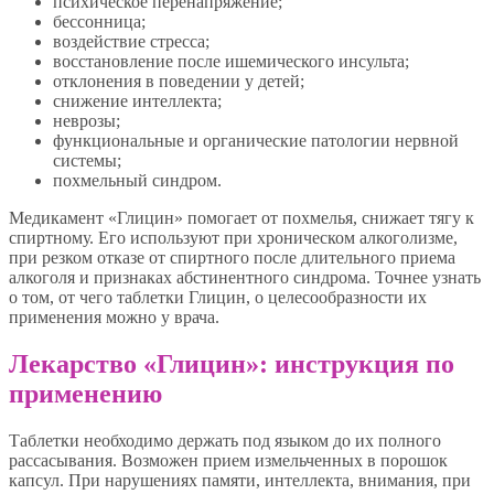
психическое перенапряжение;
бессонница;
воздействие стресса;
восстановление после ишемического инсульта;
отклонения в поведении у детей;
снижение интеллекта;
неврозы;
функциональные и органические патологии нервной
системы;
похмельный синдром.
Медикамент «Глицин» помогает от похмелья, снижает тягу к
спиртному. Его используют при хроническом алкоголизме,
при резком отказе от спиртного после длительного приема
алкоголя и признаках абстинентного синдрома. Точнее узнать
о том, от чего таблетки Глицин, о целесообразности их
применения можно у врача.
Лекарство «Глицин»: инструкция по
применению
Таблетки необходимо держать под языком до их полного
рассасывания. Возможен прием измельченных в порошок
капсул. При нарушениях памяти, интеллекта, внимания, при