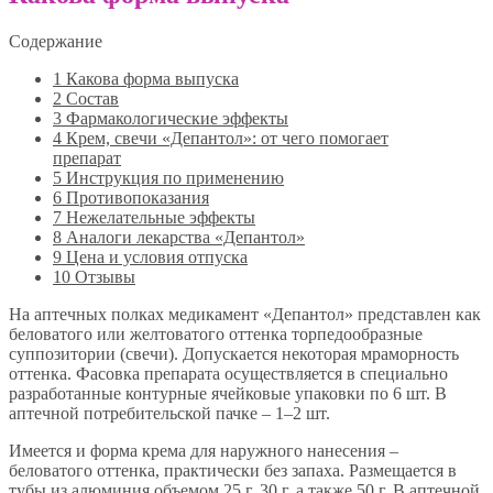
Содержание
1
Какова форма выпуска
2
Состав
3
Фармакологические эффекты
4
Крем, свечи «Депантол»: от чего помогает
препарат
5
Инструкция по применению
6
Противопоказания
7
Нежелательные эффекты
8
Аналоги лекарства «Депантол»
9
Цена и условия отпуска
10
Отзывы
На аптечных полках медикамент «Депантол» представлен как
беловатого или желтоватого оттенка торпедообразные
суппозитории (свечи). Допускается некоторая мраморность
оттенка. Фасовка препарата осуществляется в специально
разработанные контурные ячейковые упаковки по 6 шт. В
аптечной потребительской пачке – 1–2 шт.
Имеется и форма крема для наружного нанесения –
беловатого оттенка, практически без запаха. Размещается в
тубы из алюминия объемом 25 г, 30 г, а также 50 г. В аптечной