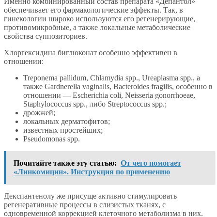
Именно комбинированный состав препарата «Депантол»
обеспечивает его фармакологические эффекты. Так, в
гинекологии широко используются его регенерирующие,
противомикробные, а также локальные метаболические
свойства суппозиториев.
Хлоргексидина биглюконат особенно эффективен в
отношении:
Treponema pallidum, Chlamydia spp., Ureaplasma spp., а
также Gardnerella vaginalis, Bacteroides fragilis, особенно в
отношении — Escherichia coli, Neisseria gonorrhoeae,
Staphylococcus spp., либо Streptococcus spp.;
дрожжей;
локальных дерматофитов;
известных простейших;
Pseudomonas spp.
Почитайте также эту статью:
От чего помогает
«Линкомицин». Инструкция по применению
Декспантенолу же присуще активно стимулировать
регенеративные процессы в слизистых тканях, с
одновременной коррекцией клеточного метаболизма в них.