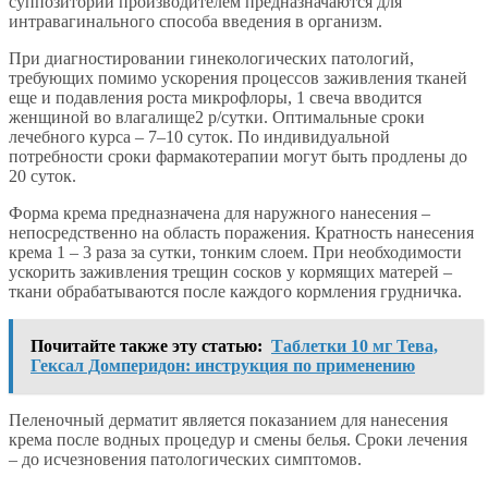
суппозитории производителем предназначаются для
интравагинального способа введения в организм.
При диагностировании гинекологических патологий,
требующих помимо ускорения процессов заживления тканей
еще и подавления роста микрофлоры, 1 свеча вводится
женщиной во влагалище2 р/сутки. Оптимальные сроки
лечебного курса – 7–10 суток. По индивидуальной
потребности сроки фармакотерапии могут быть продлены до
20 суток.
Форма крема предназначена для наружного нанесения –
непосредственно на область поражения. Кратность нанесения
крема 1 – 3 раза за сутки, тонким слоем. При необходимости
ускорить заживления трещин сосков у кормящих матерей –
ткани обрабатываются после каждого кормления грудничка.
Почитайте также эту статью:
Таблетки 10 мг Тева,
Гексал Домперидон: инструкция по применению
Пеленочный дерматит является показанием для нанесения
крема после водных процедур и смены белья. Сроки лечения
– до исчезновения патологических симптомов.