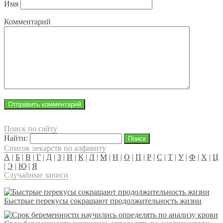
Имя
Комментарий
Поиск по сайту
Найти:
Список лекарств по алфавиту
А
|
Б
|
В
|
Г
|
Д
|
З
|
И
|
К
|
Л
|
М
|
Н
|
О
|
П
|
Р
|
С
|
Т
|
У
|
Ф
|
Х
|
Ц
|
Э
|
Ю
|
Я
Случайные записи
Быстрые перекусы сокращают продолжительность жизни