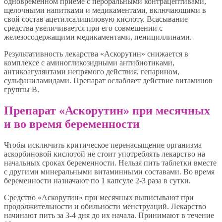
одновременном приеме с пероральными контрацептивами,
щелочными напитками и медикаментами, включающими в
свой состав ацетилсалициловую кислоту. Всасывание
средства увеличивается при его совмещении с
железосодержащими медикаментами, пенициллинами.
Результативность лекарства «Аскорутин» снижается в
комплексе с аминогликозидными антибиотиками,
антикоагулянтами непрямого действия, гепарином,
сульфаниламидами. Препарат ослабляет действие витаминов
группы В.
Препарат «Аскорутин» при месячных
и во время беременности
Чтобы исключить критическое перенасыщение организма
аскорбиновой кислотой не стоит употреблять лекарство на
начальных сроках беременности. Нельзя пить таблетки вместе
с другими минеральными витаминными составами. Во время
беременности назначают по 1 капсуле 2-3 раза в сутки.
Средство «Аскорутин» при месячных выписывают при
продолжительности и обильности менструаций. Лекарство
начинают пить за 3-4 дня до их начала. Принимают в течение