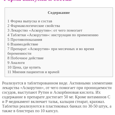
Содержание
1
Форма выпуска и состав
2
Фармакологические свойства
3
Лекарство «Аскорутин»: от чего помогает
4
Таблетки «Аскорутин»: инструкция по применению
5
Противопоказания
6
Взаимодействие
7
Препарат «Аскорутин» при месячных и во время
беременности
8
Побочное действие
9
Аналоги
10
Цена, где купить
11
Мнения пациентов и врачей
Реализуется в таблетированном виде. Активными элементами
лекарства «Аскорутин», от чего помогает при проницаемости
сосудов, выступают Рутин и Аскорбиновая кислота. Их
содержание в препарате достигает 50 мг. Кроме витаминов С
и Р медикамент включает тальк, кальция стеарат, крахмал.
Таблетки реализуются в пластиковых банках по 30-50 штук, а
также в блистерах по 10 капсул.