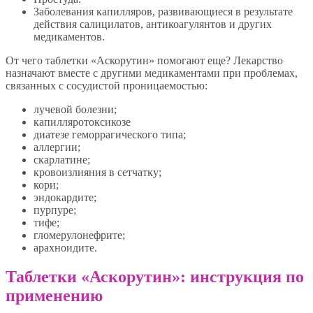
Заболевания капилляров, развивающиеся в результате
действия салицилатов, антикоагулянтов и других
медикаментов.
От чего таблетки «Аскорутин» помогают еще? Лекарство
назначают вместе с другими медикаментами при проблемах,
связанных с сосудистой проницаемостью:
лучевой болезни;
капилляротоксикозе
диатезе геморрагического типа;
аллергии;
скарлатине;
кровоизлияния в сетчатку;
кори;
эндокардите;
пурпуре;
тифе;
гломерулонефрите;
арахноидите.
Таблетки «Аскорутин»: инструкция по
применению