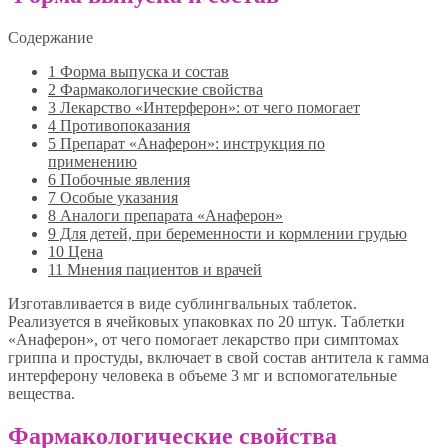
Содержание
1
Форма выпуска и состав
2
Фармакологические свойства
3
Лекарство «Интерферон»: от чего помогает
4
Противопоказания
5
Препарат «Анаферон»: инструкция по
применению
6
Побочные явления
7
Особые указания
8
Аналоги препарата «Анаферон»
9
Для детей, при беременности и кормлении грудью
10
Цена
11
Мнения пациентов и врачей
Изготавливается в виде сублингвальных таблеток.
Реализуется в ячейковых упаковках по 20 штук. Таблетки
«Анаферон», от чего помогает лекарство при симптомах
гриппа и простуды, включает в свой состав антитела к гамма
интерферону человека в объеме 3 мг и вспомогательные
вещества.
Фармакологические свойства