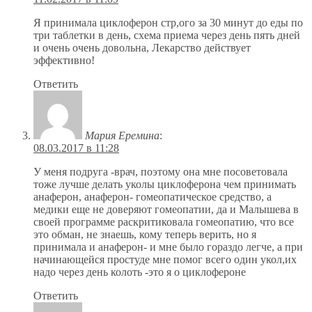
Я принимала циклоферон стр,ого за 30 минут до еды по
три таблетки в день, схема приема через день пять дней
и очень очень довольна, Лекарство действует
эффективно!
Ответить
Мария Еремина
:
08.03.2017 в 11:28
У меня подруга -врач, поэтому она мне посоветовала
тоже лучше делать уколы циклоферона чем принимать
анаферон, анаферон- гомеопатическое средство, а
медики еще не доверяют гомеопатии, да и Малышева в
своей программе раскритиковала гомеопатию, что все
это обман, не знаешь, кому теперь верить, но я
принимала и анаферон- и мне было гораздо легче, а при
начинающейся простуде мне помог всего один укол,их
надо через день колоть -это я о циклофероне
Ответить