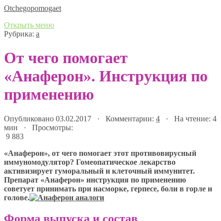
Оtchegopomogaet
Открыть меню
Рубрика:
а
От чего помогает
«Анаферон». Инструкция по
применению
Опубликовано 03.02.2017 · Комментарии:
4
· На чтение: 4
мин · Просмотры:
9 883
«Анаферон», от чего помогает этот противовирусный
иммуномодулятор? Гомеопатическое лекарство
активизирует гуморальный и клеточный иммунитет.
Препарат «Анаферон» инструкция по применению
советует принимать при насморке, герпесе, боли в горле и
голове.
Форма выпуска и состав