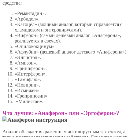
средства:
«Ремантадин».
«Арбидол».
«Кагоцел» (мощный аналог, который справляется с
хламидозом и энтеровирусами).
«Виферон» (самый дешевый аналог «Анаферона»,
реализуется в свечах).
«Оцилококцинум».
«Афлубин» (дешевый аналог детского «Анаферона»).
«Энгистол».
«Амизон».
«Гриппферон».
«Интерферон».
«Тамифлю».
«Новирин».
«Исмижен».
«Гропринозин».
«Милистан».
Что лучше: «Анаферон» или «Эргоферон»?
Аналог обладает выраженным антивирусным эффектом, а