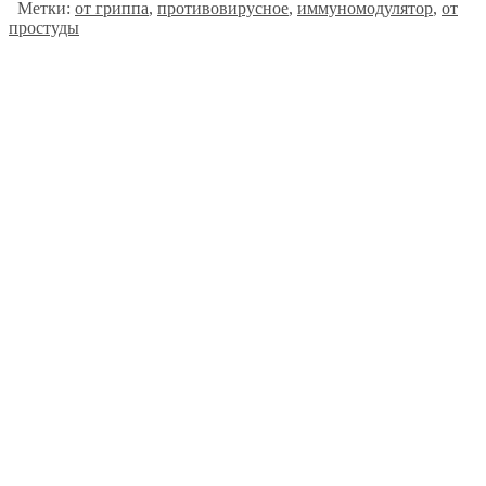
Метки:
от гриппа
,
противовирусное
,
иммуномодулятор
,
от
простуды