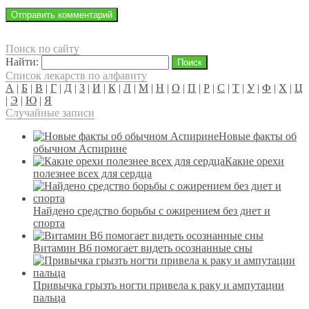
Поиск по сайту
Найти:
Список лекарств по алфавиту
А
|
Б
|
В
|
Г
|
Д
|
З
|
И
|
К
|
Л
|
М
|
Н
|
О
|
П
|
Р
|
С
|
Т
|
У
|
Ф
|
Х
|
Ц
|
Э
|
Ю
|
Я
Случайные записи
Новые факты об
обычном Аспирине
Какие орехи
полезнее всех для сердца
Найдено средство борьбы с ожирением без диет и
спорта
Витамин B6 помогает видеть осознанные сны
Привычка грызть ногти привела к раку и ампутации
пальца